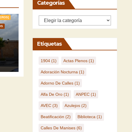
Categorías
EROS]
Categorías
OS
Etiquetas
EU
1904
(1)
Actas Plenos
(1)
Adoración Nocturna
(1)
Adorno De Calles
(1)
Alfa De Oro
(1)
ANPEC
(1)
AVEC
(3)
Azulejos
(2)
Beatificación
(2)
Biblioteca
(1)
Calles De Manises
(6)