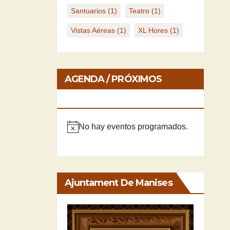
Santuarios
(1)
Teatro
(1)
Vistas Aéreas
(1)
XL Hores
(1)
AGENDA / PRÓXIMOS
EVENTOS
No hay eventos programados.
A
v
i
s
Ajuntament De Manises
o