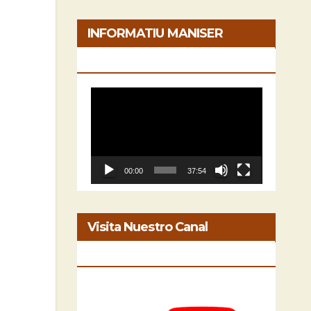
INFORMATIU MANISER
[05/06/2026]
Reproductor
de
vídeo
00:00
37:54
Visita Nuestro Canal
INFORMATIU MANISER