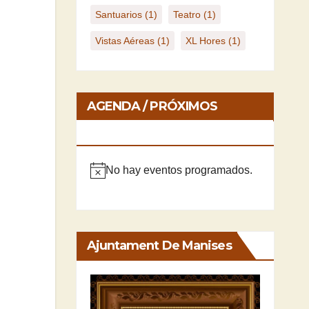
Santuarios
(1)
Teatro
(1)
Vistas Aéreas
(1)
XL Hores
(1)
AGENDA / PRÓXIMOS
EVENTOS
No hay eventos programados.
A
v
i
s
Ajuntament De Manises
o