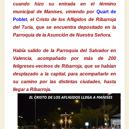
cuando hizo su entrada en el término
municipal de Manises, viniendo por
Quart de
Poblet
, el Cristo de los Afligidos de Ribarroja
del Turia, que se encuentra depositado en la
Parroquia de la Asunción de Nuestra Señora.
Había salido de la Parroquia del Salvador en
Valencia, acompañado por más de 200
feligreses-vecinos de Ribarroja, que se habían
desplazado a la capital, para acompañarlo en
su camino por las distintas ciudades, hasta
llegar a Ribarroja.