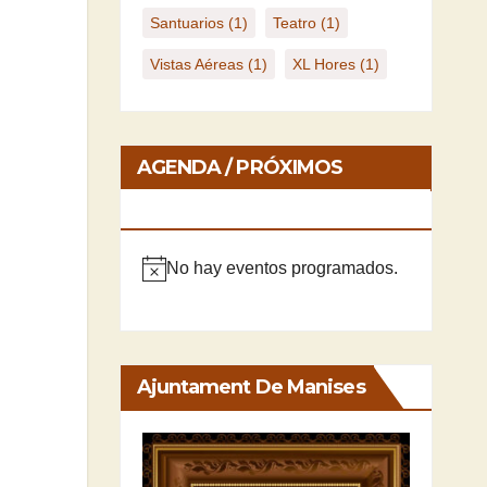
Santuarios
(1)
Teatro
(1)
Vistas Aéreas
(1)
XL Hores
(1)
AGENDA / PRÓXIMOS
EVENTOS
No hay eventos programados.
A
v
i
s
Ajuntament De Manises
o