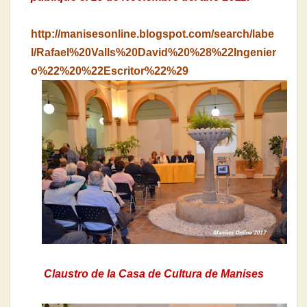
http://manisesonline.blogspot.com/search/labe
l/Rafael%20Valls%20David%20%28%22Ingenier
o%22%20%22Escritor%22%29
Claustro de la Casa de Cultura de Manises