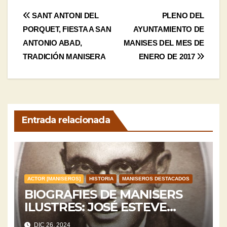
Navegación
SANT ANTONI DEL
PLENO DEL
PORQUET, FIESTA A SAN
AYUNTAMIENTO DE
de
ANTONIO ABAD,
MANISES DEL MES DE
entradas
TRADICIÓN MANISERA
ENERO DE 2017
Entrada relacionada
ACTOR [MANISEROS]
HISTORIA
MANISEROS DESTACADOS
BIOGRAFIES DE MANISERS
ILUSTRES: JOSÉ ESTEVE
SERRA
DIC 26, 2024