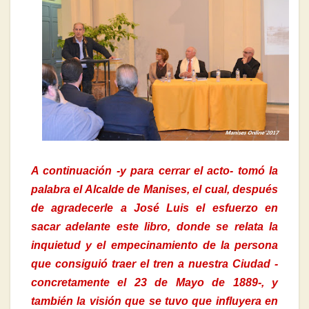
A continuación -y para cerrar el acto- tomó la
palabra el Alcalde de Manises, el cual, después
de agradecerle a José Luis el esfuerzo en
sacar adelante este libro, donde se relata la
inquietud y el empecinamiento de la persona
que consiguió traer el tren a nuestra Ciudad -
concretamente el 23 de Mayo de 1889-, y
también la visión que se tuvo que influyera en