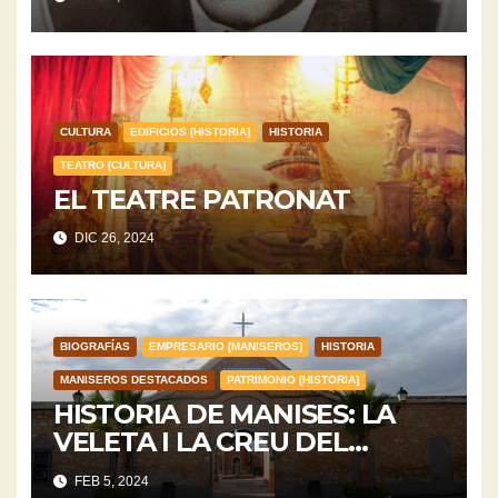
CULTURA
EDIFICIOS [HISTORIA]
HISTORIA
TEATRO [CULTURA]
EL TEATRE PATRONAT
DIC 26, 2024
BIOGRAFÍAS
EMPRESARIO [MANISEROS]
HISTORIA
MANISEROS DESTACADOS
PATRIMONIO [HISTORIA]
HISTORIA DE MANISES: LA
VELETA I LA CREU DEL
CEMENTERI
FEB 5, 2024