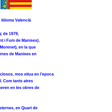
Idioma Valencià
rç de 1979,
nt i Fum de Manises),
Morenet), en la que
ernes de Manises en
nclosos, mos situa en l’epoca
l. Com tants atres
eren en les obres de
isternes, en Quart de