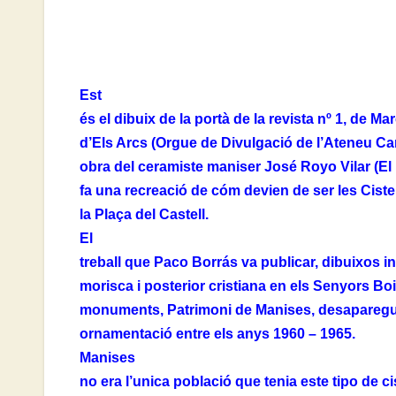
Est
és el dibuix de la portà de la revista nº 1, de Ma
d’Els Arcs (Orgue de Divulgació de l’Ateneu Ca
obra del ceramiste maniser José Royo Vilar (El 
fa una recreació de cóm devien de ser les Cist
la Plaça del Castell.
El
treball que Paco Borrás va publicar, dibuixos i
morisca i posterior cristiana en els Senyors Boi
monuments, Patrimoni de Manises, desaparegu
ornamentació entre els anys 1960 – 1965.
Manises
no era l’unica població que tenia este tipo de c