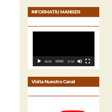
INFORMATIU MANISER
[05/06/2026]
Reproductor
de
vídeo
00:00
37:54
Visita Nuestro Canal
INFORMATIU MANISER