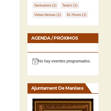
Santuarios
(1)
Teatro
(1)
Vistas Aéreas
(1)
XL Hores
(1)
AGENDA / PRÓXIMOS
EVENTOS
No hay eventos programados.
A
v
i
s
Ajuntament De Manises
o