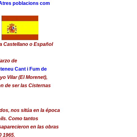
. Atres poblacions com
a Castellano o Español
Marzo de
teneu Cant i Fum de
o Vilar (El Morenet),
n de ser las Cisternas
dos, nos sitúa en la época
oils. Como tantos
aparecieron en las obras
0 1965.