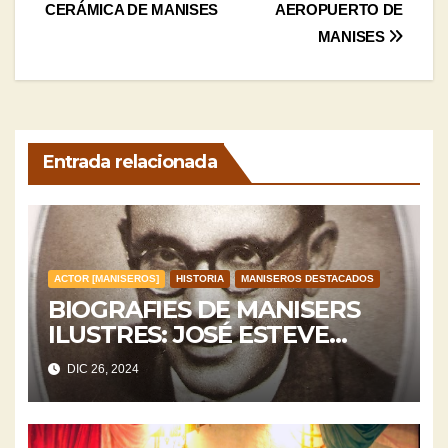
de
CERÁMICA DE MANISES
AEROPUERTO DE
entradas
MANISES
Entrada relacionada
ACTOR [MANISEROS]
HISTORIA
MANISEROS DESTACADOS
BIOGRAFIES DE MANISERS
ILUSTRES: JOSÉ ESTEVE
SERRA
DIC 26, 2024