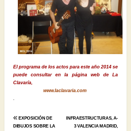
El programa de los actos para este año 2014 se
puede consultar en la página web de La
Clavaría,
www.laclavaria.com
.
Navegación
EXPOSICIÓN DE
INFRAESTRUCTURAS, A-
DIBUJOS SOBRE LA
3 VALENCIA MADRID,