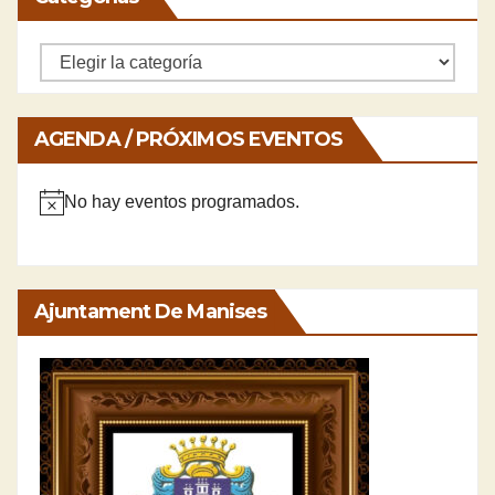
Categorías
AGENDA / PRÓXIMOS EVENTOS
No hay eventos programados.
A
v
i
Ajuntament De Manises
s
o