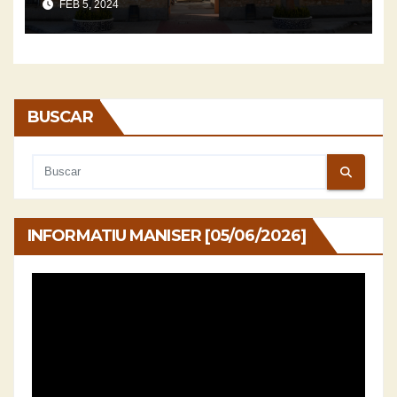
FEB 5, 2024
BUSCAR
INFORMATIU MANISER [05/06/2026]
Reproductor
de
vídeo