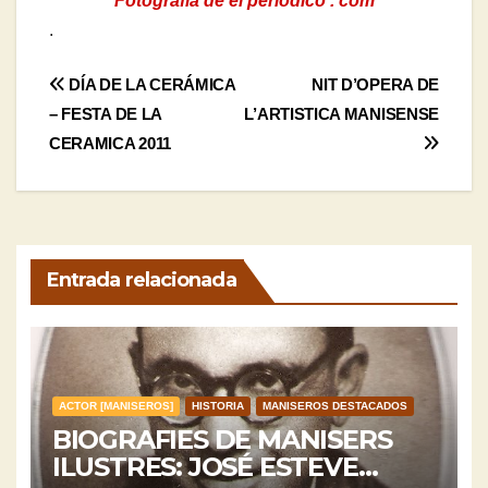
Fotografía de el periódico . com
.
Navegación
DÍA DE LA CERÁMICA
NIT D’OPERA DE
– FESTA DE LA
L’ARTISTICA MANISENSE
de
CERAMICA 2011
entradas
Entrada relacionada
ACTOR [MANISEROS]
HISTORIA
MANISEROS DESTACADOS
BIOGRAFIES DE MANISERS
ILUSTRES: JOSÉ ESTEVE