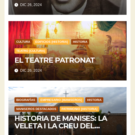
SERRA
DIC 26, 2024
CULTURA
EDIFICIOS [HISTORIA]
HISTORIA
TEATRO [CULTURA]
EL TEATRE PATRONAT
DIC 26, 2024
BIOGRAFÍAS
EMPRESARIO [MANISEROS]
HISTORIA
MANISEROS DESTACADOS
PATRIMONIO [HISTORIA]
HISTORIA DE MANISES: LA
VELETA I LA CREU DEL
CEMENTERI