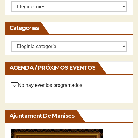
Archivos
Categorías
Categorías
AGENDA / PRÓXIMOS EVENTOS
No hay eventos programados.
A
v
i
Ajuntament De Manises
s
o