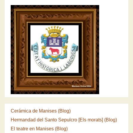
o
Cerámica de Manises (Blog)
Hermandad del Santo Sepulcro [Els morats] (Blog)
El teatre en Manises (Blog)