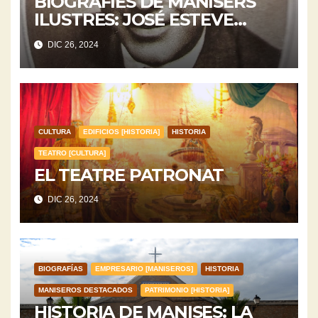
BIOGRAFIES DE MANISERS
ILUSTRES: JOSÉ ESTEVE
SERRA
DIC 26, 2024
CULTURA
EDIFICIOS [HISTORIA]
HISTORIA
TEATRO [CULTURA]
EL TEATRE PATRONAT
DIC 26, 2024
BIOGRAFÍAS
EMPRESARIO [MANISEROS]
HISTORIA
MANISEROS DESTACADOS
PATRIMONIO [HISTORIA]
HISTORIA DE MANISES: LA