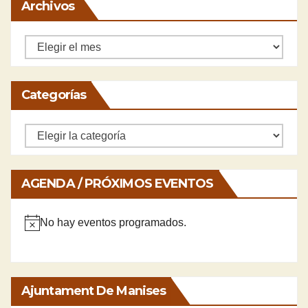
Archivos
Archivos
Categorías
Categorías
AGENDA / PRÓXIMOS EVENTOS
No hay eventos programados.
A
v
i
Ajuntament De Manises
s