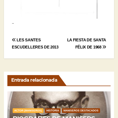
..
Navegación
LES SANTES
LA FIESTA DE SANTA
ESCUDELLERES DE 2013
FÉLIX DE 1968
de
entradas
Entrada relacionada
ACTOR [MANISEROS]
HISTORIA
MANISEROS DESTACADOS