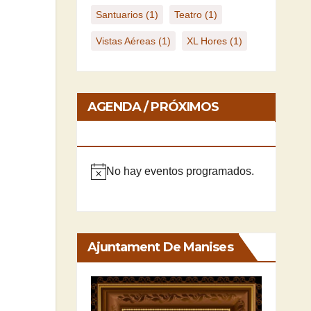
Santuarios
(1)
Teatro
(1)
Vistas Aéreas
(1)
XL Hores
(1)
AGENDA / PRÓXIMOS
EVENTOS
No hay eventos programados.
A
v
i
s
Ajuntament De Manises
o